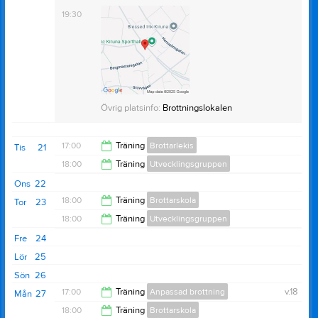
19:30
Övrig platsinfo:
Brottningslokalen
Övrig platsinfo:
Brottningslokalen
17:00
Träning
Brottarlekis
Tis
21
18:00
Träning
Utvecklingsgruppen
18:00
Ons
22
19:30
18:00
Träning
Brottarskola
Tor
23
18:00
Träning
Utvecklingsgruppen
19:00
Fre
24
19:30
Lör
25
Sön
26
17:00
Träning
Anpassad brottning
v.18
Mån
27
18:00
Träning
Brottarskola