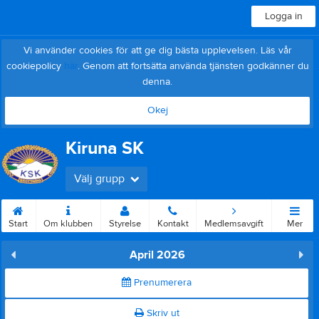
Logga in
Vi använder cookies för att ge dig bästa upplevelsen. Läs vår
cookiepolicy
här
. Genom att fortsätta använda tjänsten godkänner du
denna.
Okej
Kiruna SK
Välj grupp
Start
Om klubben
Styrelse
Kontakt
Medlemsavgift
Mer
April 2026
Prenumerera
Skriv ut