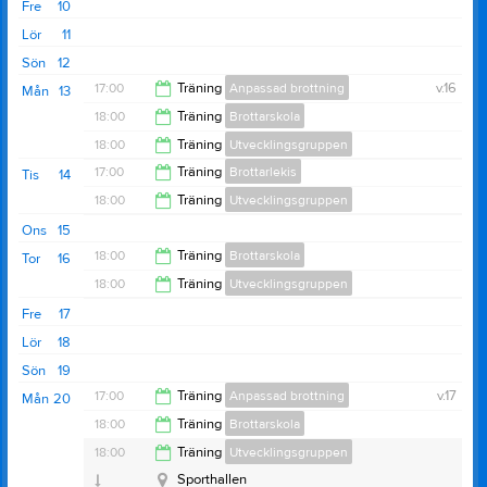
19:00
Fre
10
19:30
Lör
11
Sön
12
17:00
Träning
Anpassad brottning
v.16
Mån
13
18:00
Träning
Brottarskola
18:00
18:00
Träning
Utvecklingsgruppen
19:00
17:00
Träning
Brottarlekis
Tis
14
19:30
18:00
Träning
Utvecklingsgruppen
18:00
Ons
15
19:30
18:00
Träning
Brottarskola
Tor
16
18:00
Träning
Utvecklingsgruppen
19:00
Fre
17
19:30
Lör
18
Sön
19
17:00
Träning
Anpassad brottning
v.17
Mån
20
Sporthallen
18:00
Träning
Brottarskola
Sporthallen
18:00
18:00
Träning
Utvecklingsgruppen
19:00
Sporthallen