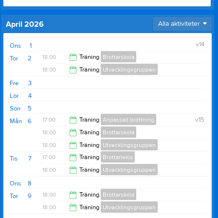
April 2026
Alla aktiviteter
v.14
Ons
1
18:00
Träning
Brottarskola
Tor
2
18:00
Träning
Utvecklingsgruppen
19:00
Fre
3
19:30
Lör
4
Sön
5
17:00
Träning
Anpassad brottning
v.15
Mån
6
18:00
Träning
Brottarskola
18:00
18:00
Träning
Utvecklingsgruppen
19:00
17:00
Träning
Brottarlekis
Tis
7
19:30
18:00
Träning
Utvecklingsgruppen
18:00
Ons
8
19:30
18:00
Träning
Brottarskola
Tor
9
18:00
Träning
Utvecklingsgruppen