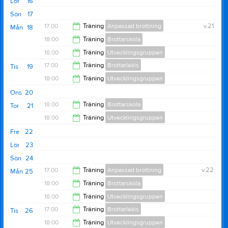
Lör
16
Sön
17
17:00
Träning
Anpassad brottning
v.21
Mån
18
18:00
Träning
Brottarskola
18:00
18:00
Träning
Utvecklingsgruppen
19:00
17:00
Träning
Brottarlekis
Tis
19
19:30
18:00
Träning
Utvecklingsgruppen
18:00
Ons
20
19:30
18:00
Träning
Brottarskola
Tor
21
18:00
Träning
Utvecklingsgruppen
19:00
Fre
22
19:30
Lör
23
Sön
24
17:00
Träning
Anpassad brottning
v.22
Mån
25
18:00
Träning
Brottarskola
18:00
18:00
Träning
Utvecklingsgruppen
19:00
17:00
Träning
Brottarlekis
Tis
26
19:30
18:00
Träning
Utvecklingsgruppen