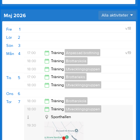
Maj 2026
Alla aktiviteter
v.18
Fre
1
Lör
2
Sön
3
17:00
Träning
Anpassad brottning
v.19
Mån
4
18:00
Träning
Brottarskola
18:00
18:00
Träning
Utvecklingsgruppen
19:00
17:00
Träning
Brottarlekis
Tis
5
19:30
18:00
Träning
Utvecklingsgruppen
18:00
Ons
6
19:30
18:00
Träning
Brottarskola
Tor
7
Sporthallen
18:00
Träning
Utvecklingsgruppen
19:00
Sporthallen
19:30