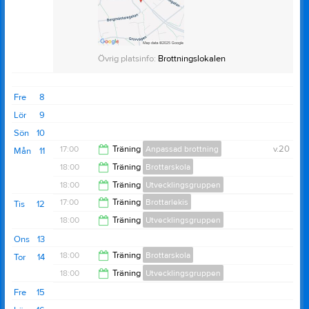
Övrig platsinfo:
Brottningslokalen
Övrig platsinfo:
Brottningslokalen
Fre
8
Lör
9
Sön
10
17:00
Träning
Anpassad brottning
v.20
Mån
11
18:00
Träning
Brottarskola
18:00
18:00
Träning
Utvecklingsgruppen
19:00
17:00
Träning
Brottarlekis
Tis
12
19:30
18:00
Träning
Utvecklingsgruppen
18:00
Ons
13
19:30
18:00
Träning
Brottarskola
Tor
14
18:00
Träning
Utvecklingsgruppen
19:00
Fre
15
19:30