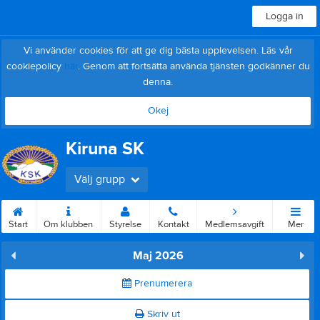
Logga in
Vi använder cookies för att ge dig bästa upplevelsen. Läs vår
cookiepolicy
här
. Genom att fortsätta använda tjänsten godkänner du
denna.
Okej
Kiruna SK
Välj grupp
Start
Om klubben
Styrelse
Kontakt
Medlemsavgift
Mer
Maj 2026
Prenumerera
Skriv ut