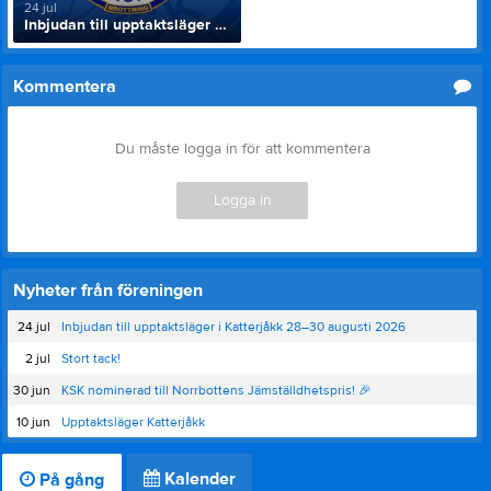
24 jul
Inbjudan till upptaktsläger i Katterjåkk 28–30 augusti 2026
Kommentera
Du måste logga in för att kommentera
Logga in
Nyheter från föreningen
24 jul
Inbjudan till upptaktsläger i Katterjåkk 28–30 augusti 2026
2 jul
Stort tack!
30 jun
KSK nominerad till Norrbottens Jämställdhetspris! 🎉
10 jun
Upptaktsläger Katterjåkk
Kalender
På gång