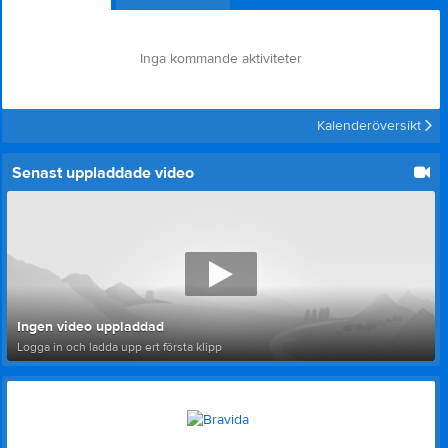
Inga kommande aktiviteter
Kalenderöversikt
Senast uppladdade video
Ingen video uppladdad
Logga in och ladda upp ert första klipp