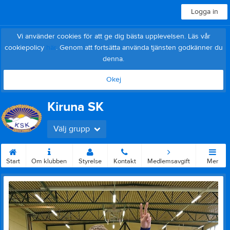
Logga in
Vi använder cookies för att ge dig bästa upplevelsen. Läs vår
cookiepolicy
här
. Genom att fortsätta använda tjänsten godkänner du
denna.
Okej
Kiruna SK
Välj grupp
Start
Om klubben
Styrelse
Kontakt
Medlemsavgift
Mer