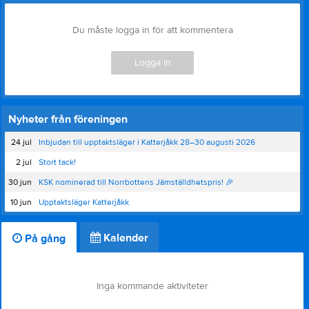
Du måste logga in för att kommentera
Logga in
Nyheter från föreningen
24 jul
Inbjudan till upptaktsläger i Katterjåkk 28–30 augusti 2026
2 jul
Stort tack!
30 jun
KSK nominerad till Norrbottens Jämställdhetspris! 🎉
10 jun
Upptaktsläger Katterjåkk
Kalender
På gång
Inga kommande aktiviteter