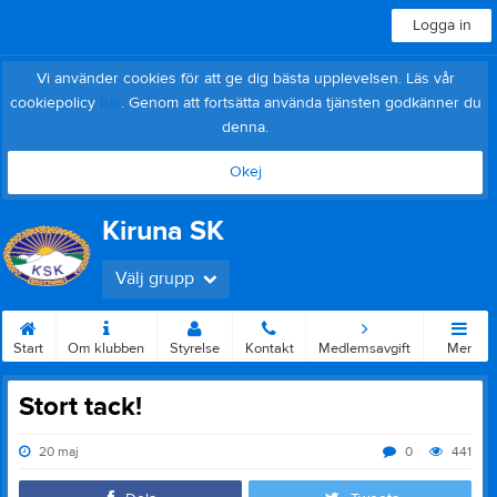
Logga in
Vi använder cookies för att ge dig bästa upplevelsen. Läs vår
cookiepolicy
här
. Genom att fortsätta använda tjänsten godkänner du
denna.
Okej
Kiruna SK
Välj grupp
Start
Om klubben
Styrelse
Kontakt
Medlemsavgift
Mer
Stort tack!
20 maj
0
441