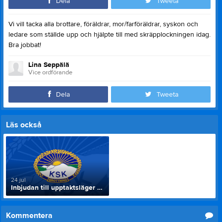
Dela
Tweeta
Vi vill tacka alla brottare, föräldrar, mor/farföräldrar, syskon och
ledare som ställde upp och hjälpte till med skräpplockningen idag.
Bra jobbat!
Lina Seppälä
Vice ordförande
Dela
Tweeta
Läs också
24 jul
Inbjudan till upptaktsläger i Katterjåkk 28–30 augusti 2026
Kommentera