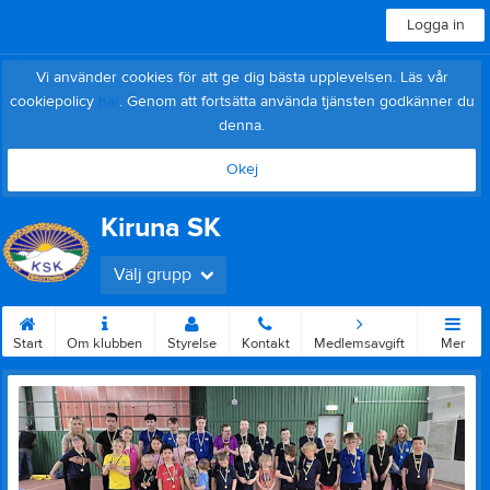
Logga in
Vi använder cookies för att ge dig bästa upplevelsen. Läs vår
cookiepolicy
här
. Genom att fortsätta använda tjänsten godkänner du
denna.
Okej
Kiruna SK
Välj grupp
Start
Om klubben
Styrelse
Kontakt
Medlemsavgift
Mer