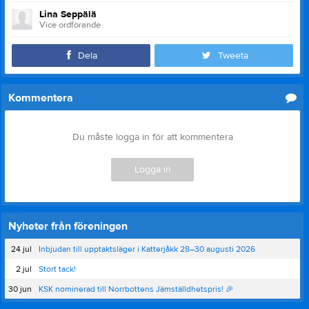
Lina Seppälä
Vice ordförande
Dela
Tweeta
Kommentera
Du måste logga in för att kommentera
Logga in
Nyheter från föreningen
24 jul
Inbjudan till upptaktsläger i Katterjåkk 28–30 augusti 2026
2 jul
Stort tack!
30 jun
KSK nominerad till Norrbottens Jämställdhetspris! 🎉